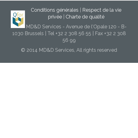
Conditions générales
|
Respect de la vie
privée
|
Charte de qualité
MD&D Services - Avenue de l'Opale 120 - B-
1030 Brussels | Tel +32 2 308 56 55 | Fax +32 2 308
56 99
© 2014 MD&D Services, All rights reserved