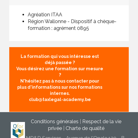
Agréation ITAA
Région Wallonne - Dispositif à chèque-
formation : agrément 0895
La formation qui vous intéresse est
déjà passée ?
Vous désirez une formation sur mesure
?
N'hésitez pas à nous contacter pour
plus d'informations sur nos formations
internes.
club@taxlegal-academy.be
Conditions générales
|
Respect de la vie
privée
|
Charte de qualité