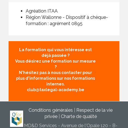
Agréation ITAA
Région Wallonne - Dispositif à chèque-
formation : agrément 0895
La formation qui vous intéresse est
déjà passée ?
Vous désirez une formation sur mesure
?
N'hésitez pas à nous contacter pour
plus d'informations sur nos formations
internes.
club@taxlegal-academy.be
Conditions générales
|
Respect de la vie
privée
|
Charte de qualité
MD&D Services - Avenue de l'Opale 120 - B-