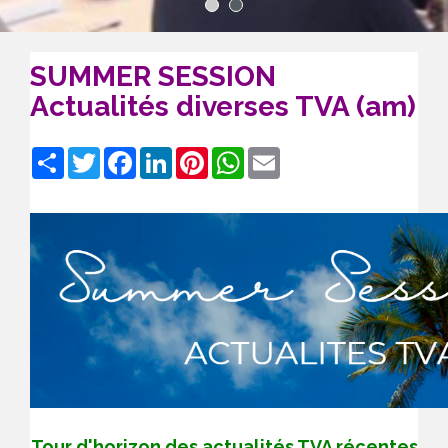
1
2
SUMMER SESSION
Actualités diverses TVA (am)
Share
Twitter
Facebook
LinkedIn
Pinterest
WhatsApp
Email
T
our d'horizon des actualités TVA récentes