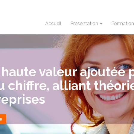
Accueil
Presentation
Formatio
 haute valeur ajoutée 
chiffre, alliant théori
reprises
e