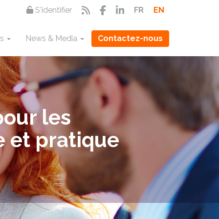
S'identifier
FR
EN
ns
News & Media
Contactez-nous
pour les
e et pratique