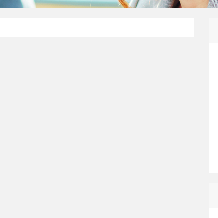
ACTUALITÉS FISCALES
26
La déclaration
27/08/2026
SUMMER
gne fin …
plus
SESSION Actualités diverses
TVA (am) …
plus