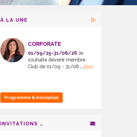
À LA UNE
CORPORATE
FISC
01/09/25-31/08/26
Je
15/0
souhaite devenir membre
fiscal
Club de 01/09 - 31/08 …
plus
immobi
entrep
…
plus
Programme & inscription
INVITATIONS …