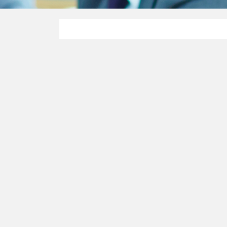
TVA
06/10/20
TVA au pei