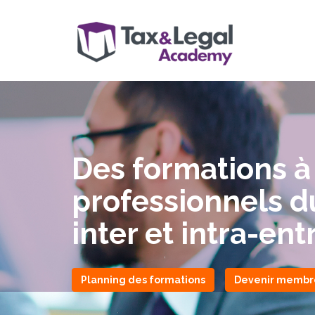
Des formations à
professionnels du 
inter et intra-ent
Planning des formations
Devenir membr