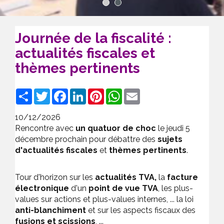
1
2
Journée de la fiscalité :
actualités fiscales et
thèmes pertinents
Share
Twitter
Facebook
LinkedIn
Pinterest
WhatsApp
Email
10/12/2026
Rencontre avec
un quatuor de choc
le jeudi 5
décembre prochain pour débattre des
sujets
d'actualités fiscales
et
thèmes pertinents
.
Tour d'horizon sur les
actualités TVA,
la
facture
électronique
d'un
point de vue
TVA
, les plus-
values sur actions et plus-values internes, ... la loi
anti-blanchiment
et sur les aspects fiscaux des
fusions et scissions
, ...