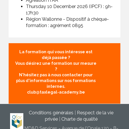
Agréation ITAA
Thursday 10 December 2026 (IPCF) :
9h-
17h30
Région Wallonne - Dispositif à chèque-
formation : agrément 0895
La formation qui vous intéresse est
déjà passée ?
Vous désirez une formation sur mesure
?
N'hésitez pas à nous contacter pour
plus d'informations sur nos formations
internes.
club@taxlegal-academy.be
Conditions générales
|
Respect de la vie
privée
|
Charte de qualité
MD&D Services - Avenue de l'Opale 120 - B-